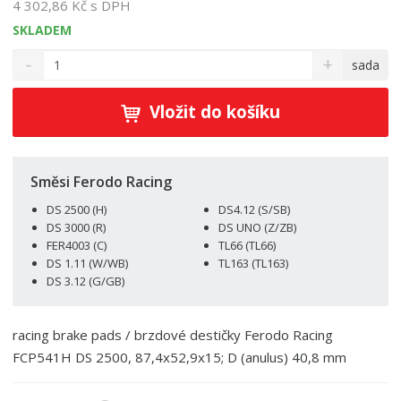
4 302,86 Kč s DPH
SKLADEM
S
N
Z
sada
n
a
m
í
v
ě
ž
ý
Vložit do košíku
n
i
š
i
t
i
t
m
t
p
n
m
Směsi Ferodo Racing
o
o
n
DS 2500 (H)
DS4.12 (S/SB)
ž
o
č
DS 3000 (R)
DS UNO (Z/ZB)
s
ž
e
FER4003 (C)
TL66 (TL66)
t
s
t
DS 1.11 (W/WB)
TL163 (TL163)
v
t
DS 3.12 (G/GB)
í
v
í
racing brake pads / brzdové destičky Ferodo Racing
FCP541H DS 2500, 87,4x52,9x15; D (anulus) 40,8 mm