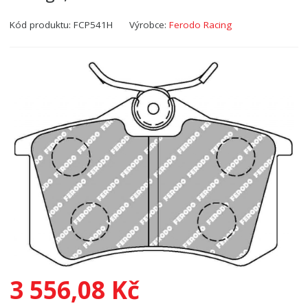
Kód produktu:
FCP541H
Výrobce:
Ferodo Racing
3 556,08 Kč