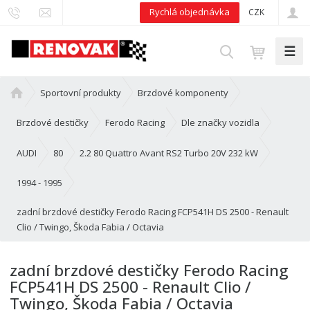
Rychlá objednávka
CZK
☰
V
y
h
Ú
Sportovní produkty
Brzdové komponenty
l
v
e
o
Brzdové destičky
Ferodo Racing
Dle značky vozidla
d
d
n
AUDI
80
2.2 80 Quattro Avant RS2 Turbo 20V 232 kW
a
í
t
s
1994 - 1995
t
zadní brzdové destičky Ferodo Racing FCP541H DS 2500 - Renault
r
Clio / Twingo, Škoda Fabia / Octavia
a
n
a
zadní brzdové destičky Ferodo Racing
FCP541H DS 2500 - Renault Clio /
Twingo, Škoda Fabia / Octavia