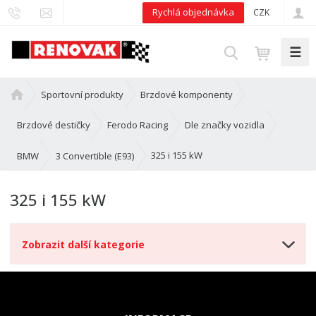
Rychlá objednávka
CZK
☰
V
y
h
Ú
Sportovní produkty
Brzdové komponenty
l
v
e
o
Brzdové destičky
Ferodo Racing
Dle značky vozidla
d
d
n
325 i 155 kW
BMW
3 Convertible (E93)
a
í
t
s
325 i 155 kW
t
r
a
Zobrazit další kategorie
n
a