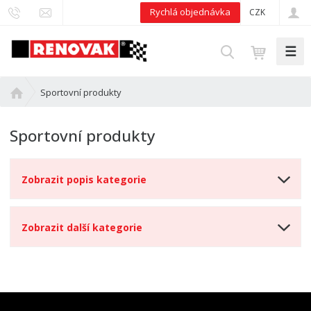
Rychlá objednávka
CZK
☰
V
y
h
Ú
Sportovní produkty
l
v
e
o
Sportovní produkty
d
d
n
a
í
t
Zobrazit popis kategorie
s
t
r
Zobrazit další kategorie
a
n
a