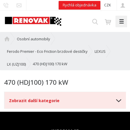
Rychlá objednávka
CZK
☰
V
y
h
Ú
Osobní automobily
l
v
e
o
Ferodo Premier - Eco Friction brzdové destičky
LEXUS
d
d
n
470 (HDJ100) 170 kW
LX (UZJ100)
a
í
t
s
470 (HDJ100) 170 kW
t
r
a
Zobrazit další kategorie
n
a