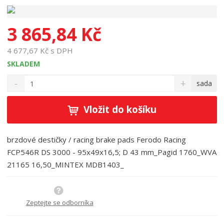
3 865,84 Kč
4 677,67 Kč s DPH
SKLADEM
S
N
Z
sada
n
a
m
í
v
ě
ž
ý
Vložit do košíku
n
i
š
i
t
i
t
m
t
brzdové destičky / racing brake pads Ferodo Racing
p
n
m
FCP546R DS 3000 - 95x49x16,5; D 43 mm_Pagid 1760_WVA
o
o
n
21165 16,50_MINTEX MDB1403_
ž
o
č
s
ž
e
t
s
t
v
t
Zeptejte se odborníka
í
v
í