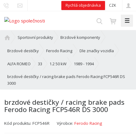
Rychlá objednávka
CZK
☰
V
y
h
Ú
Sportovní produkty
Brzdové komponenty
l
v
o
e
Brzdové destičky
Ferodo Racing
Dle značky vozidla
d
d
n
ALFA ROMEO
33
1.2 50 kW
1989 - 1994
a
í
t
brzdové destičky / racing brake pads Ferodo Racing FCP546R DS
s
3000
t
r
a
brzdové destičky / racing brake pads
n
Ferodo Racing FCP546R DS 3000
a
Kód produktu:
FCP546R
Výrobce:
Ferodo Racing