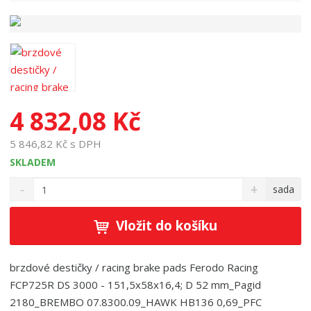
4 832,08 Kč
5 846,82 Kč s DPH
SKLADEM
S
N
Z
sada
n
a
m
í
v
ě
ž
ý
Vložit do košíku
n
i
š
i
t
i
t
m
t
brzdové destičky / racing brake pads Ferodo Racing
p
n
m
FCP725R DS 3000 - 151,5x58x16,4; D 52 mm_Pagid
o
o
n
2180_BREMBO 07.8300.09_HAWK HB136 0,69_PFC
ž
o
č