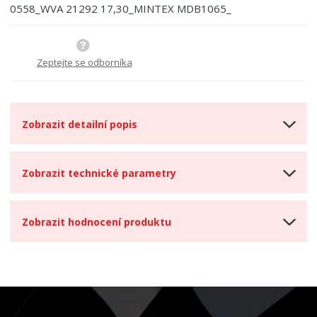
0558_WVA 21292 17,30_MINTEX MDB1065_
s
ž
e
t
s
t
v
t
í
v
Zeptejte se odborníka
í
Zobrazit detailní popis
Zobrazit technické parametry
Zobrazit hodnocení produktu