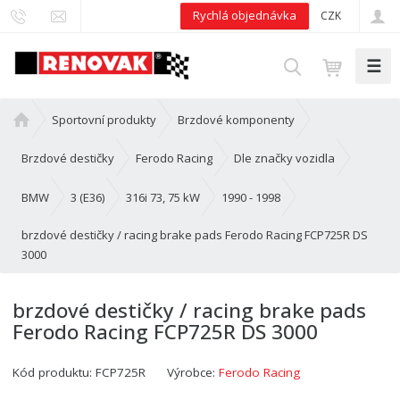
Rychlá objednávka
CZK
☰
V
y
h
Ú
Sportovní produkty
Brzdové komponenty
l
v
e
o
Brzdové destičky
Ferodo Racing
Dle značky vozidla
d
d
n
BMW
3 (E36)
316i 73, 75 kW
1990 - 1998
a
í
t
brzdové destičky / racing brake pads Ferodo Racing FCP725R DS
s
3000
t
r
a
brzdové destičky / racing brake pads
n
Ferodo Racing FCP725R DS 3000
a
Kód produktu:
FCP725R
Výrobce:
Ferodo Racing