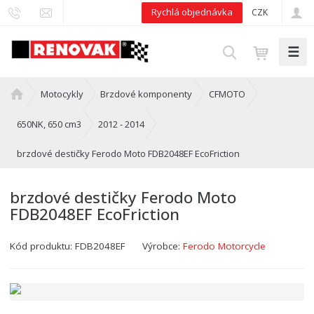
Rychlá objednávka
CZK
☰
V
y
h
Ú
Motocykly
Brzdové komponenty
CFMOTO
l
v
e
o
650NK, 650 cm3
2012 - 2014
d
d
brzdové destičky Ferodo Moto FDB2048EF EcoFriction
n
a
í
t
s
brzdové destičky Ferodo Moto
t
FDB2048EF EcoFriction
r
a
Kód produktu:
FDB2048EF
Výrobce:
Ferodo Motorcycle
n
a