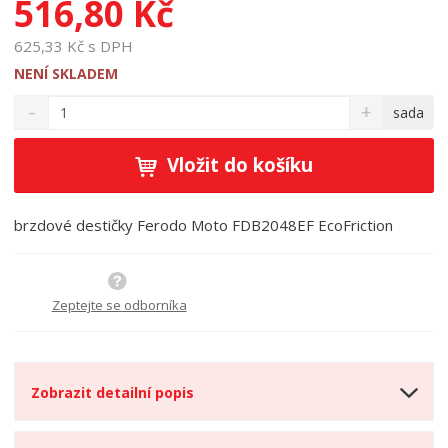
516,80 Kč
625,33 Kč s DPH
NENÍ SKLADEM
S
N
Z
sada
n
a
m
í
v
ě
ž
ý
Vložit do košíku
n
i
š
i
t
i
t
m
t
brzdové destičky Ferodo Moto FDB2048EF EcoFriction
p
n
m
o
o
n
ž
o
č
s
ž
e
Zeptejte se odborníka
t
s
t
v
t
í
v
í
Zobrazit detailní popis