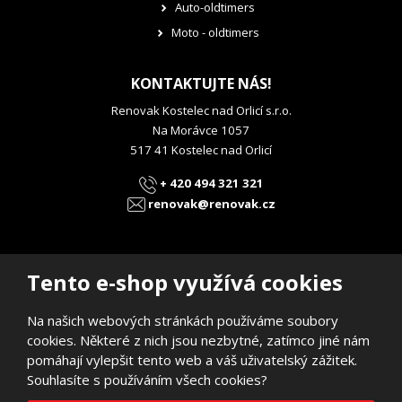
Auto-oldtimers
Moto - oldtimers
KONTAKTUJTE NÁS!
Renovak Kostelec nad Orlicí s.r.o.
Na Morávce 1057
517 41 Kostelec nad Orlicí
+ 420 494 321 321
renovak@renovak.cz
Tento e-shop využívá cookies
Na našich webových stránkách používáme soubory
© 2026, RENOVAK Kostelec nad Orlicí s.r.o.
cookies. Některé z nich jsou nezbytné, zatímco jiné nám
Prohlášení o přístupnosti
|
Mapa stránek
pomáhají vylepšit tento web a váš uživatelský zážitek.
E
Souhlasíte s používáním všech cookies?
B
VYROBILA
R
Á