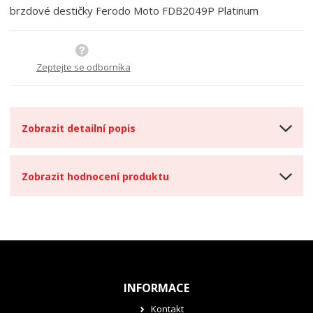
t
m
t
brzdové destičky Ferodo Moto FDB2049P Platinum
p
n
m
o
o
n
ž
o
č
s
ž
e
Zeptejte se odborníka
t
s
t
v
t
í
v
í
Zobrazit detailní popis
Zobrazit hodnocení produktu
INFORMACE
Kontakt