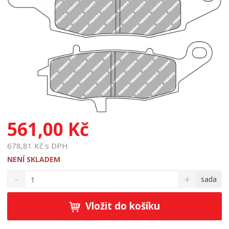
561,00 Kč
678,81 Kč s DPH
NENÍ SKLADEM
S
N
Z
sada
n
a
m
í
v
ě
ž
ý
Vložit do košíku
n
i
š
i
t
i