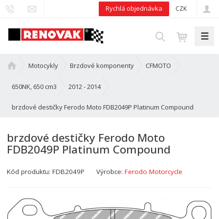
Rychlá objednávka
CZK
☰
V
y
h
Ú
Motocykly
Brzdové komponenty
CFMOTO
l
v
e
o
650NK, 650 cm3
2012 - 2014
d
d
brzdové destičky Ferodo Moto FDB2049P Platinum Compound
n
a
í
t
s
brzdové destičky Ferodo Moto
t
FDB2049P Platinum Compound
r
a
Kód produktu:
FDB2049P
Výrobce:
Ferodo Motorcycle
n
a