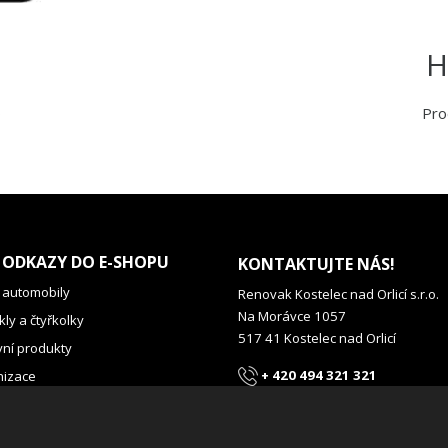
H
o
Pro
 ODKAZY DO E-SHOPU
KONTAKTUJTE NÁS!
 automobily
Renovak Kostelec nad Orlicí s.r.o.
Na Morávce 1057
ly a čtyřkolky
517 41 Kostelec nad Orlicí
vní produkty
+ 420 494 321 321
izace
renovak@renovak.cz
dtimers
oldtimers