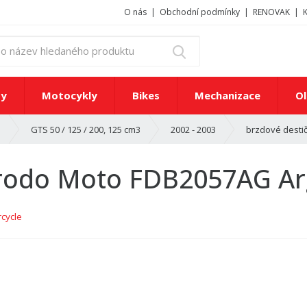
O nás
Obchodní podmínky
RENOVAK
z
Vyhledat
a
d
e
ty
Motocykly
Bikes
Mechanizace
Ol
j
t
brzdové desti
I
GTS 50 / 125 / 200, 125 cm3
2002 - 2003
e
č
í
Ferodo Moto FDB2057AG 
s
l
o
cycle
n
e
b
o
n
á