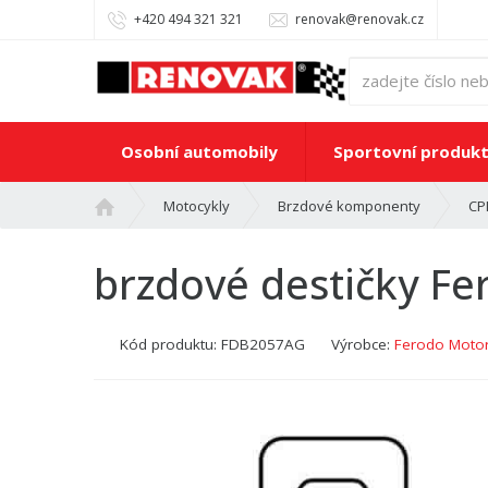
+420 494 321 321
renovak@renovak.cz
Osobní automobily
Sportovní produk
Ú
Motocykly
Brzdové komponenty
CP
v
o
brzdové destičky 
d
n
í
Kód produktu:
FDB2057AG
Výrobce:
Ferodo Motor
s
t
r
a
n
a