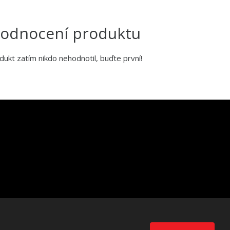
odnocení produktu
dukt zatím nikdo nehodnotil, buďte první!