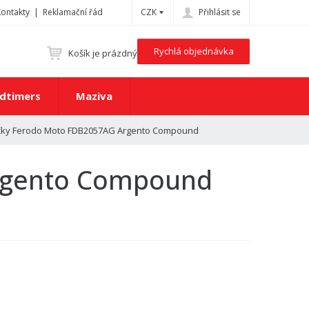
Kontakty
Reklamační řád
CZK
Přihlásit se
Rychlá objednávka
Košík je prázdný
dtimers
Maziva
čky Ferodo Moto FDB2057AG Argento Compound
Argento Compound