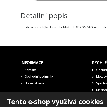
Detailní popis
brzdové destičky Ferodo Moto FDB2057AG Argent
INFORMACE
RYCHLÉ
Kontakt
Osobní
Obchodní podmínky
Motocyk
Hlavní strana
Sporto
Mechan
Auto-ol
Tento e-shop využívá cookies
Moto - 