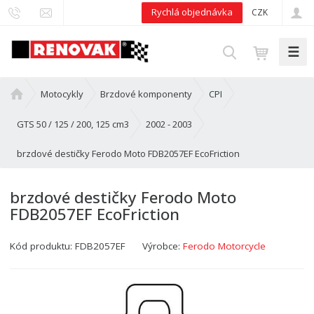
Rychlá objednávka
CZK
☰
V
y
h
Ú
Motocykly
Brzdové komponenty
CPI
l
v
e
o
GTS 50 / 125 / 200, 125 cm3
2002 - 2003
d
d
brzdové destičky Ferodo Moto FDB2057EF EcoFriction
n
a
í
t
s
brzdové destičky Ferodo Moto
t
FDB2057EF EcoFriction
r
a
Kód produktu:
FDB2057EF
Výrobce:
Ferodo Motorcycle
n
a