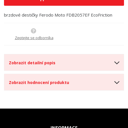
i
š
i
t
i
t
m
t
brzdové destičky Ferodo Moto FDB2057EF EcoFriction
p
n
m
o
o
n
ž
o
č
s
ž
e
Zeptejte se odborníka
t
s
t
v
t
í
v
í
Zobrazit detailní popis
Zobrazit hodnocení produktu