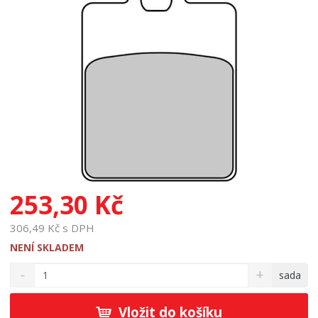
253,30 Kč
306,49 Kč s DPH
NENÍ SKLADEM
S
N
Z
sada
n
a
m
í
v
ě
ž
ý
Vložit do košíku
n