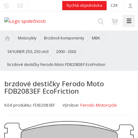
Rychlá objednávka
CZK
☰
V
y
h
Ú
Motocykly
Brzdové komponenty
MBK
l
v
o
e
SKYLINER 250, 250 cm3
2000 - 2002
d
d
brzdové destičky Ferodo Moto FDB2083EF EcoFriction
n
a
í
t
s
brzdové destičky Ferodo Moto
t
FDB2083EF EcoFriction
r
a
Kód produktu:
FDB2083EF
Výrobce:
Ferodo Motorcycle
n
a