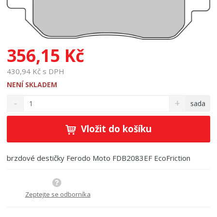
356,15 Kč
430,94 Kč s DPH
NENÍ SKLADEM
S
N
Z
sada
n
a
m
í
v
ě
ž
ý
Vložit do košíku
n
i
š
i
t
i
t
m
t
brzdové destičky Ferodo Moto FDB2083EF EcoFriction
p
n
m
o
o
n
ž
o
č
s
ž
Zeptejte se odborníka
e
t
s
t
v
t