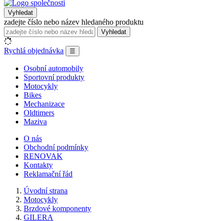
Vyhledat
zadejte číslo nebo název hledaného produktu
Vyhledat
Rychlá objednávka
☰
Osobní automobily
Sportovní produkty
Motocykly
Bikes
Mechanizace
Oldtimers
Maziva
O nás
Obchodní podmínky
RENOVAK
Kontakty
Reklamační řád
Úvodní strana
Motocykly
Brzdové komponenty
GILERA