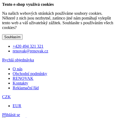
Tento e-shop využívá cookies
Na našich webových stránkách používáme soubory cookies.
Některé z nich jsou nezbytné, zatímco jiné nám pomáhají vylepšit
tento web a váš uživatelský zážitek. Souhlasíte s používáním všech
cookies?
Souhlasím
+420 494 321 321
renovak@renovak.cz
Rychlá objednávka
O nás
Obchodní podmínky
RENOVAK
Kontakty
Reklamační řád
CZK
EUR
Přihlásit se