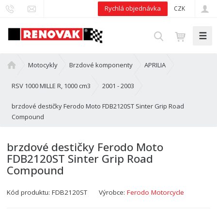
Rychlá objednávka
CZK
☰
V
y
h
Ú
Motocykly
Brzdové komponenty
APRILIA
l
v
e
o
RSV 1000 MILLE R, 1000 cm3
2001 - 2003
d
d
brzdové destičky Ferodo Moto FDB2120ST Sinter Grip Road
n
a
Compound
í
t
s
t
brzdové destičky Ferodo Moto
r
FDB2120ST Sinter Grip Road
a
Compound
n
a
Kód produktu:
FDB2120ST
Výrobce:
Ferodo Motorcycle