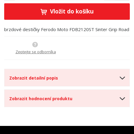
í
v
ě
ž
ý
Vložit do košíku
n
i
š
i
t
i
t
m
t
brzdové destičky Ferodo Moto FDB2120ST Sinter Grip Road
p
n
m
o
o
n
ž
o
č
s
ž
Zeptejte se odborníka
e
t
s
t
v
t
í
v
í
Zobrazit detailní popis
Zobrazit hodnocení produktu