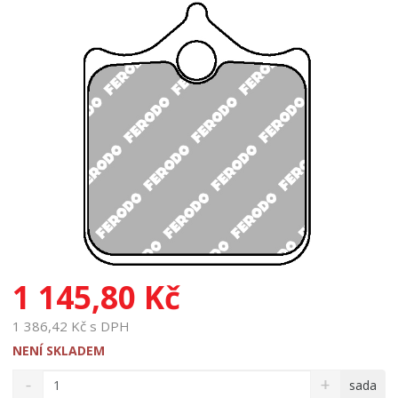
1 145,80 Kč
1 386,42 Kč s DPH
NENÍ SKLADEM
S
N
Z
sada
n
a
m