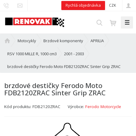
Rychlá objednávka
CZK
☰
V
y
h
Ú
Motocykly
Brzdové komponenty
APRILIA
l
v
e
o
RSV 1000 MILLE R, 1000 cm3
2001 - 2003
d
d
brzdové destičky Ferodo Moto FDB2120ZRAC Sinter Grip ZRAC
n
a
í
t
s
brzdové destičky Ferodo Moto
t
FDB2120ZRAC Sinter Grip ZRAC
r
a
Kód produktu:
FDB2120ZRAC
Výrobce:
Ferodo Motorcycle
n
a