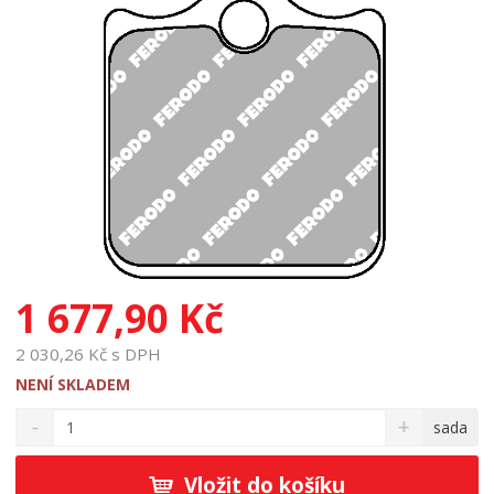
1 677,90 Kč
2 030,26 Kč s DPH
NENÍ SKLADEM
S
N
Z
sada
n
a
m
í
v
ě
ž
ý
Vložit do košíku
n