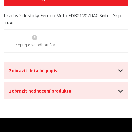
i
š
i
t
i
t
m
t
brzdové destičky Ferodo Moto FDB2120ZRAC Sinter Grip
p
n
m
ZRAC
o
o
n
ž
o
č
s
ž
e
t
s
t
Zeptejte se odborníka
v
t
í
v
í
Zobrazit detailní popis
Zobrazit hodnocení produktu