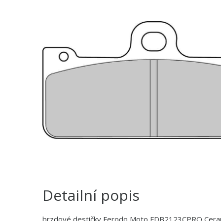
Detailní popis
brzdové destičky Ferodo Moto FDB2123CPRO Ceram