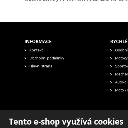
INFORMACE
RYCHLÉ
Kontakt
Osobní
Obchodní podmínky
Motocyk
Hlavní strana
Sporto
Mechan
Auto-ol
Moto - 
Tento e-shop využívá cookies
© 2026, RENOVAK Kostelec nad Orlicí s.r.o.