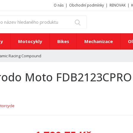
O nás
Obchodní podmínky
RENOVAK
z
Vyhledat
a
d
e
ty
Motocykly
Bikes
Mechanizace
Ol
j
t
ramic Racing Compound
e
č
í
erodo Moto FDB2123CPRO
s
l
o
n
e
torcycle
b
o
n
á