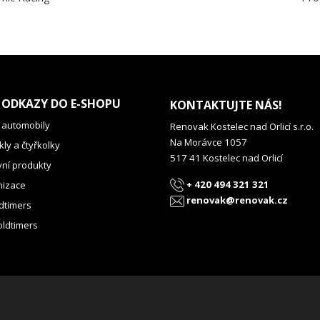
 ODKAZY DO E-SHOPU
KONTAKTUJTE NÁS!
 automobily
Renovak Kostelec nad Orlicí s.r.o.
Na Morávce 1057
ly a čtyřkolky
517 41 Kostelec nad Orlicí
vní produkty
+ 420 494 321 321
izace
renovak@renovak.cz
dtimers
oldtimers