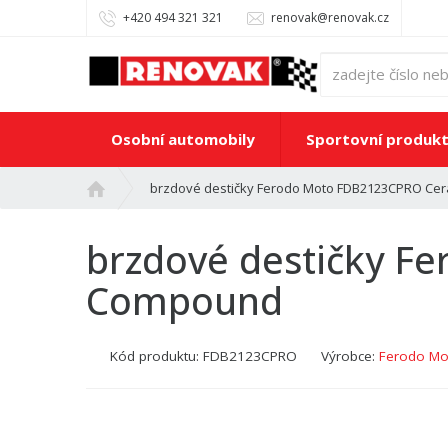
+420 494 321 321
renovak@renovak.cz
Osobní automobily
Sportovní produk
Ú
brzdové destičky Ferodo Moto FDB2123CPRO Ce
v
o
brzdové destičky F
d
n
Compound
í
s
t
Kód produktu:
FDB2123CPRO
Výrobce:
Ferodo Mo
r
a
n
a