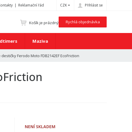
Kontakty
Reklamační řád
CZK
Přihlásit se
Rychlá objednávka
Košík je prázdný
dtimers
Maziva
 destičky Ferodo Moto FDB2142EF EcoFriction
Friction
NENÍ SKLADEM