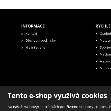
INFORMACE
RYCHLÉ
Kontakt
Osobní
Obchodní podmínky
Motocyk
Hlavní strana
Sporto
Mechan
Auto-ol
Moto - 
Tento e-shop využívá cookies
© 2026, RENOVAK Kostelec nad Orlicí s.r.o.
Prohlášení o přístupnosti
|
Mapa stránek
Na našich webových stránkách používáme soubory cookies. Něk
E