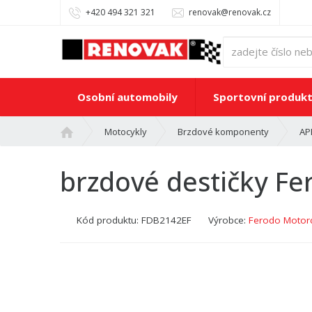
+420 494 321 321
renovak@renovak.cz
Osobní automobily
Sportovní produk
Ú
Motocykly
Brzdové komponenty
AP
v
o
brzdové destičky F
d
n
í
Kód produktu:
FDB2142EF
Výrobce:
Ferodo Motorc
s
t
r
a
n
a