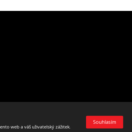
VISA
MasterCard
Maestro
Souhlasím
nto web a váš uživatelský zážitek.