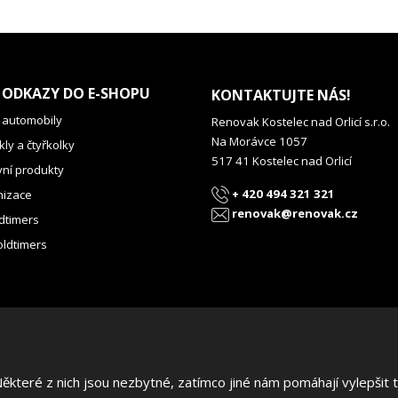
 ODKAZY DO E-SHOPU
KONTAKTUJTE NÁS!
 automobily
Renovak Kostelec nad Orlicí s.r.o.
Na Morávce 1057
ly a čtyřkolky
517 41 Kostelec nad Orlicí
vní produkty
+ 420 494 321 321
izace
renovak@renovak.cz
dtimers
oldtimers
teré z nich jsou nezbytné, zatímco jiné nám pomáhají vylepšit te