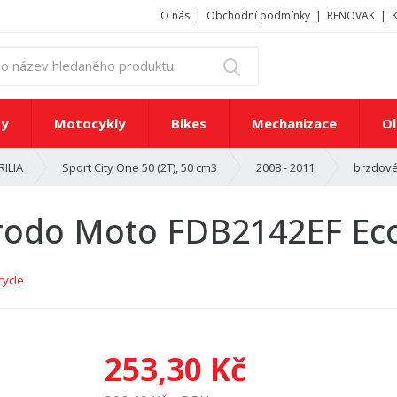
O nás
Obchodní podmínky
RENOVAK
z
Vyhledat
a
d
e
ty
Motocykly
Bikes
Mechanizace
Ol
j
t
brzdové
RILIA
Sport City One 50 (2T), 50 cm3
2008 - 2011
e
č
í
erodo Moto FDB2142EF Eco
s
l
o
ycle
n
e
b
o
253,30 Kč
n
á