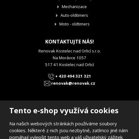
Mechanizace
Auto-oldtimers
Moto - oldtimers
KONTAKTUJTE NÁS!
Renovak Kostelec nad Orlicí s.r.o.
Na Morávce 1057
517 41 Kostelec nad Orlicí
+ 420 494 321 321
renovak@renovak.cz
Tento e-shop využívá cookies
Na našich webových stránkách používáme soubory
© 2026, RENOVAK Kostelec nad Orlicí s.r.o.
cookies. Některé z nich jsou nezbytné, zatímco jiné nám
Prohlášení o přístupnosti
|
Mapa stránek
pomáhají vylepšit tento web a váš uživatelský zážitek.