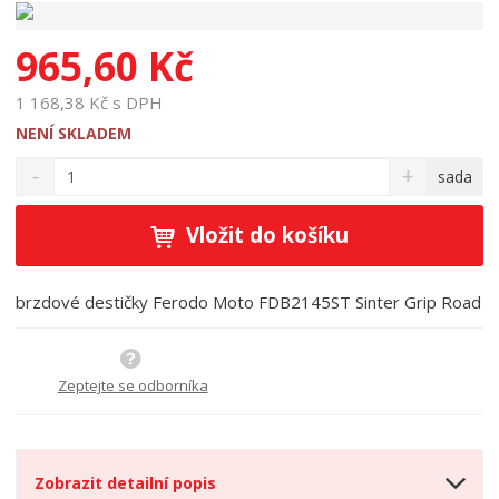
965,60 Kč
1 168,38 Kč s DPH
NENÍ SKLADEM
S
N
Z
sada
n
a
m
í
v
ě
ž
ý
Vložit do košíku
n
i
š
i
t
i
t
m
t
brzdové destičky Ferodo Moto FDB2145ST Sinter Grip Road
p
n
m
o
o
n
ž
o
č
s
ž
Zeptejte se odborníka
e
t
s
t
v
t
í
v
í
Zobrazit detailní popis