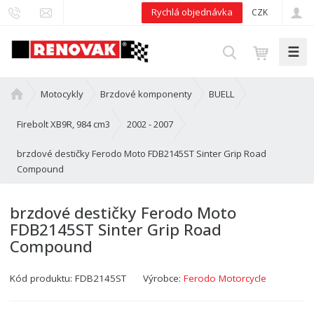
Rychlá objednávka
CZK
☰
V
y
h
Ú
Motocykly
Brzdové komponenty
BUELL
l
v
e
o
Firebolt XB9R, 984 cm3
2002 - 2007
d
d
brzdové destičky Ferodo Moto FDB2145ST Sinter Grip Road
n
a
Compound
í
t
s
t
brzdové destičky Ferodo Moto
r
FDB2145ST Sinter Grip Road
a
Compound
n
a
Kód produktu:
FDB2145ST
Výrobce:
Ferodo Motorcycle