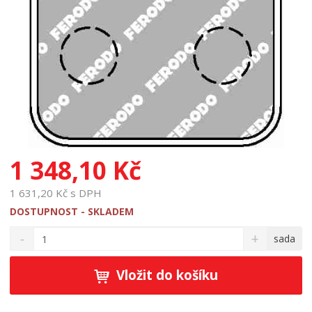
1 348,10 Kč
1 631,20 Kč s DPH
DOSTUPNOST - SKLADEM
S
N
Z
sada
n
a
m
í
v
ě
ž
ý
Vložit do košíku
n
i
š
i
t
i
t