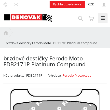
Rychlá objednávka
CZK
☰
V
y
h
Ú
l
v
e
brzdové destičky Ferodo Moto FDB2171P Platinum Compound
o
d
d
n
a
brzdové destičky Ferodo Moto
í
t
FDB2171P Platinum Compound
s
t
Kód produktu:
FDB2171P
Výrobce:
Ferodo Motorcycle
r
a
n
a