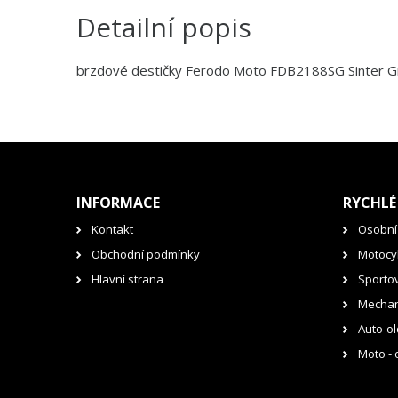
Detailní popis
brzdové destičky Ferodo Moto FDB2188SG Sinter G
INFORMACE
RYCHLÉ
Kontakt
Osobní
Obchodní podmínky
Motocyk
Hlavní strana
Sporto
Mechan
Auto-ol
Moto - 