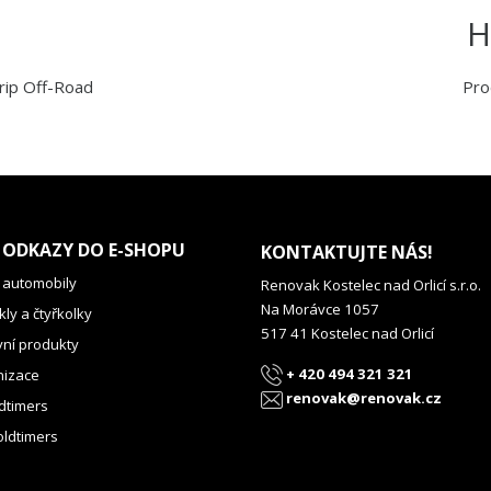
H
rip Off-Road
Pro
 ODKAZY DO E-SHOPU
KONTAKTUJTE NÁS!
 automobily
Renovak Kostelec nad Orlicí s.r.o.
Na Morávce 1057
ly a čtyřkolky
517 41 Kostelec nad Orlicí
vní produkty
+ 420 494 321 321
izace
renovak@renovak.cz
dtimers
oldtimers