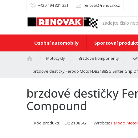
+420 494 321 321
renovak@renovak.cz
Osobní automobily
Sportovní produk
Ú
Motocykly
Brzdové komponenty
KA
v
o
brzdové destičky Ferodo Moto FDB2188SG Sinter Grip 
d
n
brzdové destičky Fe
í
s
Compound
t
r
a
Kód produktu:
FDB2188SG
Výrobce:
Ferodo Motor
n
a