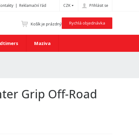
Kontakty
Reklamační řád
CZK
Přihlásit se
Rychlá objednávka
Košík je prázdný
dtimers
Maziva
ter Grip Off-Road