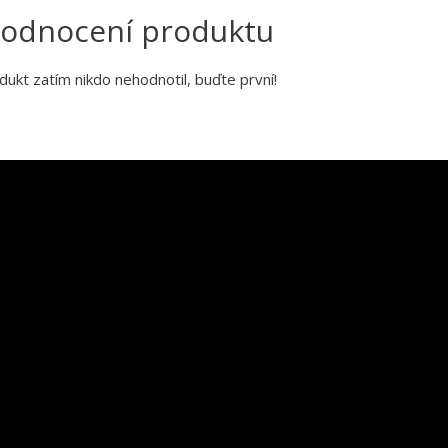
odnocení produktu
dukt zatím nikdo nehodnotil, buďte první!