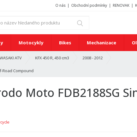
O nás
Obchodní podmínky
RENOVAK
z
Vyhledat
a
d
e
ty
Motocykly
Bikes
Mechanizace
Ol
j
t
WASAKI ATV
KFX 450 R, 450 cm3
2008 - 2012
e
č
Off-Road Compound
í
s
l
rodo Moto FDB2188SG Sin
o
n
e
b
o
cycle
n
á