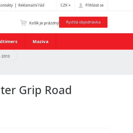
Kontakty
Reklamační řád
CZK
Přihlásit se
Rychlá objednávka
Košík je prázdný
dtimers
Maziva
- 2013
ter Grip Road