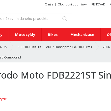
O nás
Obchodní podmínky
RENOVAK
z
Vyhledat
a
d
e
ty
Motocykly
Bikes
Mechanizace
Ol
j
t
NDA
CBR 1000 RR FIREBLADE / Hansspree Ed., 1000 cm3
2006 
e
č
Road Compound
í
s
l
erodo Moto FDB2221ST Sin
o
n
e
b
o
cycle
n
á