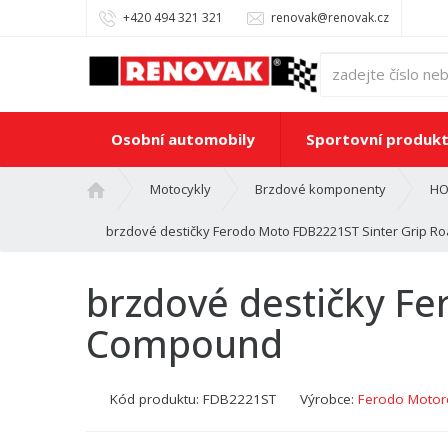
+420 494 321 321
renovak@renovak.cz
Osobní automobily
Sportovní produk
Ú
Motocykly
Brzdové komponenty
HO
v
o
brzdové destičky Ferodo Moto FDB2221ST Sinter Grip 
d
n
brzdové destičky F
í
s
Compound
t
r
a
Kód produktu:
FDB2221ST
Výrobce:
Ferodo Motor
n
a