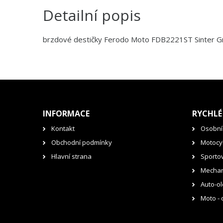
Detailní popis
brzdové destičky Ferodo Moto FDB2221ST Sinter G
INFORMACE
RYCHLÉ
Kontakt
Osobní
Obchodní podmínky
Motocyk
Hlavní strana
Sporto
Mechan
Auto-ol
Moto - 