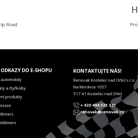
H
rip Road
Pro
 ODKAZY DO E-SHOPU
KONTAKTUJTE NÁS!
 automobily
Renovak Kostelec nad Orlicí s.r.o.
Na Morávce 1057
ly a čtyřkolky
517 41 Kostelec nad Orlicí
vní produkty
+ 420 494 321 321
izace
renovak@renovak.cz
dtimers
oldtimers