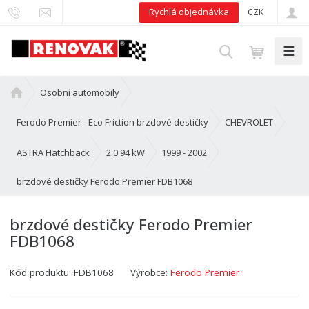
Rychlá objednávka
CZK
☰
V
y
h
Ú
Osobní automobily
l
v
e
o
Ferodo Premier - Eco Friction brzdové destičky
CHEVROLET
d
d
n
ASTRA Hatchback
2.0 94 kW
1999 - 2002
a
í
t
brzdové destičky Ferodo Premier FDB1068
s
t
r
brzdové destičky Ferodo Premier
a
FDB1068
n
a
Kód produktu:
FDB1068
Výrobce:
Ferodo Premier