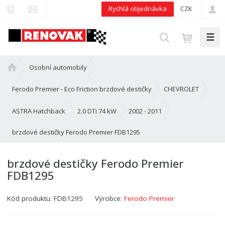
Rychlá objednávka
CZK
☰
V
y
h
Ú
Osobní automobily
l
v
e
o
Ferodo Premier - Eco Friction brzdové destičky
CHEVROLET
d
d
n
ASTRA Hatchback
2.0 DTi 74 kW
2002 - 2011
a
í
t
brzdové destičky Ferodo Premier FDB1295
s
t
r
brzdové destičky Ferodo Premier
a
FDB1295
n
a
Kód produktu:
FDB1295
Výrobce:
Ferodo Premier