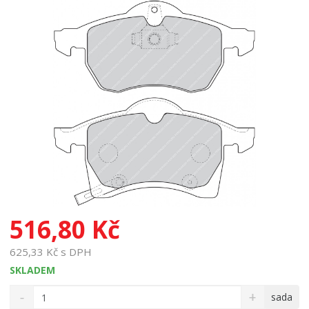
516,80 Kč
625,33 Kč s DPH
SKLADEM
S
N
Z
sada
n
a
m