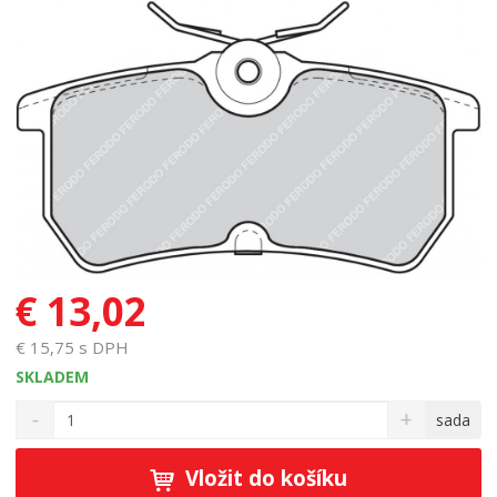
€ 13,02
€ 15,75 s DPH
SKLADEM
S
N
Z
sada
n
a
m
í
v
ě
ž
ý
Vložit do košíku
n