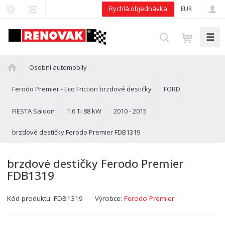
Rychlá objednávka
EUR
☰
V
y
h
Ú
Osobní automobily
l
v
e
o
Ferodo Premier - Eco Friction brzdové destičky
FORD
d
d
n
FIESTA Saloon
1.6 Ti 88 kW
2010 - 2015
a
í
t
brzdové destičky Ferodo Premier FDB1319
s
t
r
brzdové destičky Ferodo Premier
a
FDB1319
n
a
Kód produktu:
FDB1319
Výrobce:
Ferodo Premier