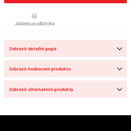
i
š
i
t
i
t
m
t
p
n
m
o
o
n
Zeptejte se odborníka
ž
o
č
s
ž
e
t
s
t
v
t
Zobrazit detailní popis
í
v
í
Zobrazit hodnocení produktu
Zobrazit alternativní produkty