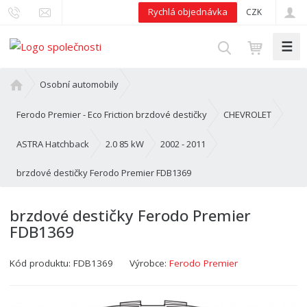
Rychlá objednávka
CZK
☰
V
y
h
Ú
Osobní automobily
l
v
o
e
Ferodo Premier - Eco Friction brzdové destičky
CHEVROLET
d
d
n
ASTRA Hatchback
2.0 85 kW
2002 - 2011
a
í
t
brzdové destičky Ferodo Premier FDB1369
s
t
r
brzdové destičky Ferodo Premier
a
FDB1369
n
a
Kód produktu:
FDB1369
Výrobce:
Ferodo Premier