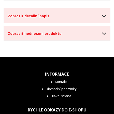
s
ž
e
t
s
t
v
t
Zobrazit detailní popis
í
v
í
Zobrazit hodnocení produktu
INFORMACE
Kontakt
Obchodní podmínky
Hlavní strana
RYCHLÉ ODKAZY DO E-SHOPU