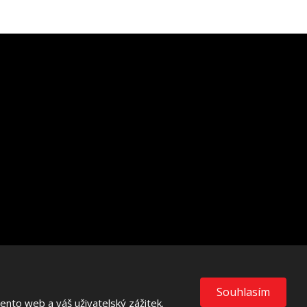
VISA
MasterCard
Maestro
Souhlasím
nto web a váš uživatelský zážitek.