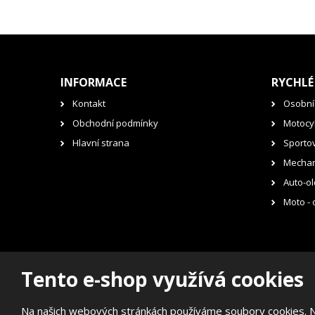
INFORMACE
RYCHLÉ
Kontakt
Osobní
Obchodní podmínky
Motocyk
Hlavní strana
Sporto
Mechan
Auto-ol
Moto - 
Tento e-shop využívá cookies
© 2026, RENOVAK Kostelec nad Orlicí s.r.o.
Prohlášení o přístupnosti
|
Mapa stránek
Na našich webových stránkách používáme soubory cookies. Něk