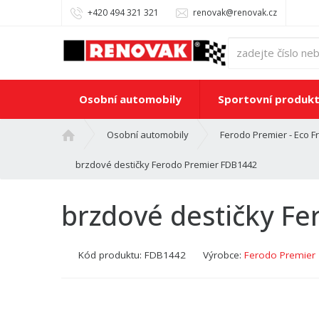
+420 494 321 321
renovak@renovak.cz
Osobní automobily
Sportovní produk
Ú
Osobní automobily
Ferodo Premier - Eco Fr
v
o
brzdové destičky Ferodo Premier FDB1442
d
n
brzdové destičky F
í
s
t
Kód produktu:
FDB1442
Výrobce:
Ferodo Premier
r
a
n
a