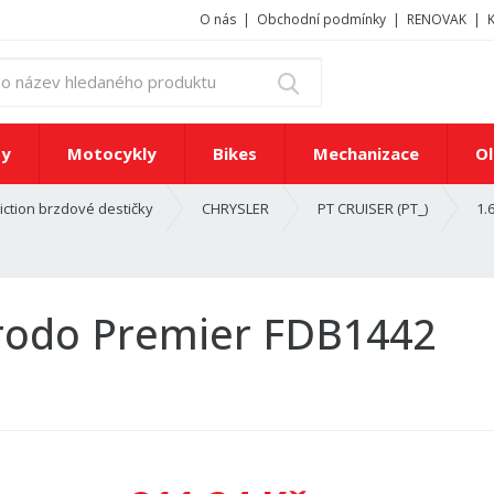
O nás
Obchodní podmínky
RENOVAK
z
Vyhledat
a
d
e
ty
Motocykly
Bikes
Mechanizace
Ol
j
t
iction brzdové destičky
CHRYSLER
PT CRUISER (PT_)
1.
e
č
í
s
l
erodo Premier FDB1442
o
n
e
b
o
n
á