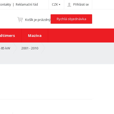
Kontakty
Reklamační řád
CZK
Přihlásit se
Rychlá objednávka
Košík je prázdný
dtimers
Maziva
6 85 kW
2001 - 2010