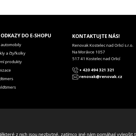
 ODKAZY DO E-SHOPU
KONTAKTUJTE NÁS!
 automobily
Renovak Kostelec nad Orlicí s.r.o.
Na Morávce 1057
ly a čtyřkolky
517 41 Kostelec nad Orlicí
vní produkty
+ 420 494 321 321
izace
renovak@renovak.cz
dtimers
oldtimers
teré z nich jsou nezbytné, zatímco jiné nám pomáhají vylepšit te