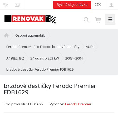
Rychlá objednávka
CZK
☰
V
y
h
Ú
Osobní automobily
l
v
e
o
Ferodo Premier - Eco Friction brzdové destičky
AUDI
d
d
n
A4 (8E2, B6)
S4 quattro 253 kW
2003 - 2004
a
í
t
brzdové destičky Ferodo Premier FDB1629
s
t
r
brzdové destičky Ferodo Premier
a
FDB1629
n
a
Kód produktu:
FDB1629
Výrobce:
Ferodo Premier