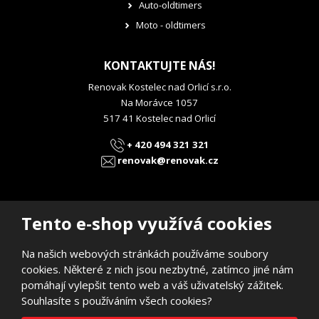
Auto-oldtimers
Moto - oldtimers
KONTAKTUJTE NÁS!
Renovak Kostelec nad Orlicí s.r.o.
Na Morávce 1057
517 41 Kostelec nad Orlicí
+ 420 494 321 321
renovak@renovak.cz
Tento e-shop využívá cookies
Na našich webových stránkách používáme soubory
© 2026, RENOVAK Kostelec nad Orlicí s.r.o.
cookies. Některé z nich jsou nezbytné, zatímco jiné nám
Prohlášení o přístupnosti
|
Mapa stránek
pomáhají vylepšit tento web a váš uživatelský zážitek.
E
B
Souhlasíte s používáním všech cookies?
VYROBILA
R
Á