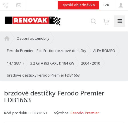
Rychlá objednávka
CZK
☰
V
y
h
Ú
Osobní automobily
l
v
e
o
Ferodo Premier - Eco Friction brzdové destičky
ALFA ROMEO
d
d
n
147 (937_)
3.2 GTA (937.AXL1) 184 kW
2004 - 2010
a
í
t
brzdové destičky Ferodo Premier FDB1663
s
t
r
brzdové destičky Ferodo Premier
a
FDB1663
n
a
Kód produktu:
FDB1663
Výrobce:
Ferodo Premier