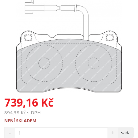
739,16 Kč
894,38 Kč s DPH
NENÍ SKLADEM
S
N
Z
sada
n
a
m