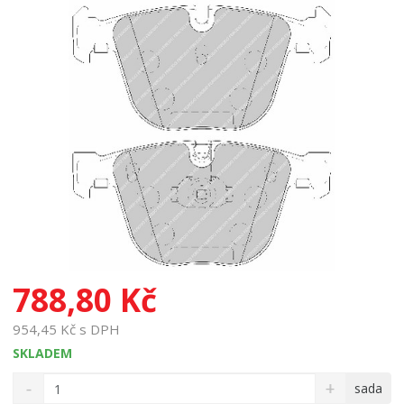
788,80 Kč
954,45 Kč s DPH
SKLADEM
S
N
Z
sada
n
a
m