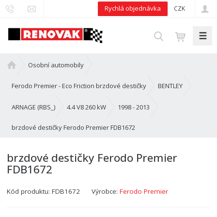
Rychlá objednávka
CZK
☰
V
y
h
Ú
Osobní automobily
l
v
e
o
Ferodo Premier - Eco Friction brzdové destičky
BENTLEY
d
d
n
ARNAGE (RBS_)
4.4 V8 260 kW
1998 - 2013
a
í
t
brzdové destičky Ferodo Premier FDB1672
s
t
r
brzdové destičky Ferodo Premier
a
FDB1672
n
a
Kód produktu:
FDB1672
Výrobce:
Ferodo Premier