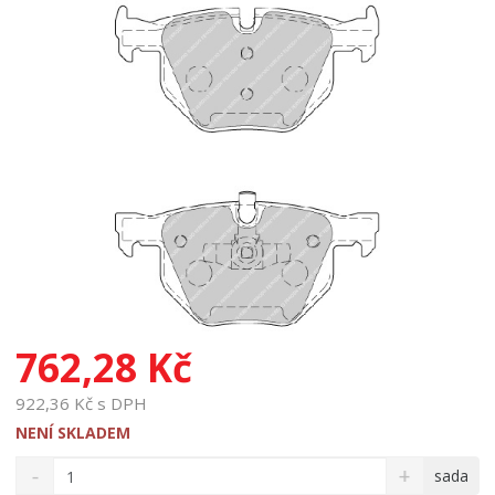
762,28 Kč
922,36 Kč s DPH
NENÍ SKLADEM
S
N
Z
sada
n
a
m