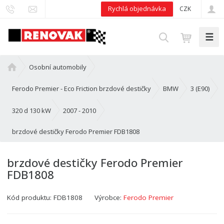
Rychlá objednávka
CZK
☰
V
y
h
Ú
Osobní automobily
l
v
e
o
Ferodo Premier - Eco Friction brzdové destičky
BMW
3 (E90)
d
d
n
320 d 130 kW
2007 - 2010
a
í
t
brzdové destičky Ferodo Premier FDB1808
s
t
r
brzdové destičky Ferodo Premier
a
FDB1808
n
a
Kód produktu:
FDB1808
Výrobce:
Ferodo Premier