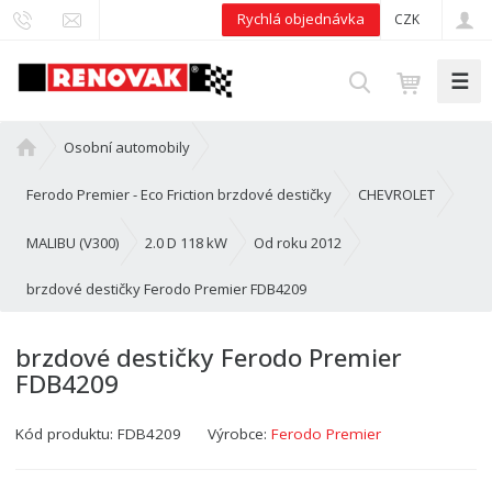
Rychlá objednávka
CZK
☰
V
y
h
Ú
Osobní automobily
l
v
e
o
Ferodo Premier - Eco Friction brzdové destičky
CHEVROLET
d
d
n
MALIBU (V300)
2.0 D 118 kW
Od roku 2012
a
í
t
brzdové destičky Ferodo Premier FDB4209
s
t
r
brzdové destičky Ferodo Premier
a
FDB4209
n
a
Kód produktu:
FDB4209
Výrobce:
Ferodo Premier