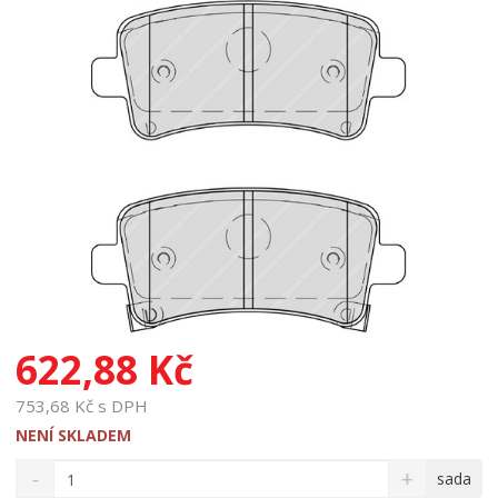
622,88 Kč
753,68 Kč s DPH
NENÍ SKLADEM
S
N
Z
sada
n
a
m