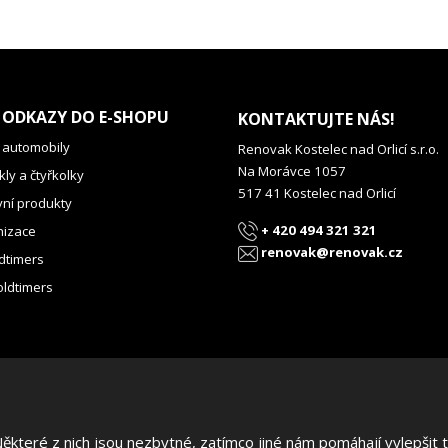
 ODKAZY DO E-SHOPU
KONTAKTUJTE NÁS!
 automobily
Renovak Kostelec nad Orlicí s.r.o.
Na Morávce 1057
ly a čtyřkolky
517 41 Kostelec nad Orlicí
vní produkty
+ 420 494 321 321
izace
renovak@renovak.cz
dtimers
oldtimers
teré z nich jsou nezbytné, zatímco jiné nám pomáhají vylepšit te