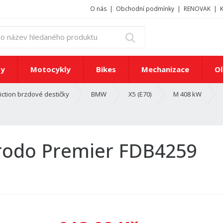
O nás
Obchodní podmínky
RENOVAK
z
Vyhledat
a
d
e
ty
Motocykly
Bikes
Mechanizace
Ol
j
t
iction brzdové destičky
BMW
X5 (E70)
M 408 kW
e
č
í
s
l
erodo Premier FDB4259
o
n
e
b
o
n
á