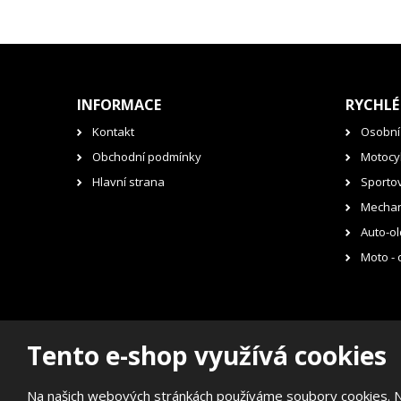
INFORMACE
RYCHLÉ
Kontakt
Osobní
Obchodní podmínky
Motocyk
Hlavní strana
Sporto
Mechan
Auto-ol
Moto - 
Tento e-shop využívá cookies
© 2026, RENOVAK Kostelec nad Orlicí s.r.o.
Prohlášení o přístupnosti
|
Mapa stránek
Na našich webových stránkách používáme soubory cookies. Něk