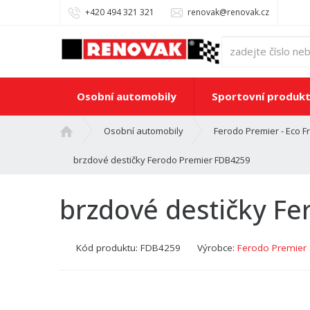
+420 494 321 321
renovak@renovak.cz
Osobní automobily
Sportovní produk
Ú
Osobní automobily
Ferodo Premier - Eco Fr
v
o
brzdové destičky Ferodo Premier FDB4259
d
n
brzdové destičky F
í
s
t
Kód produktu:
FDB4259
Výrobce:
Ferodo Premier
r
a
n
a