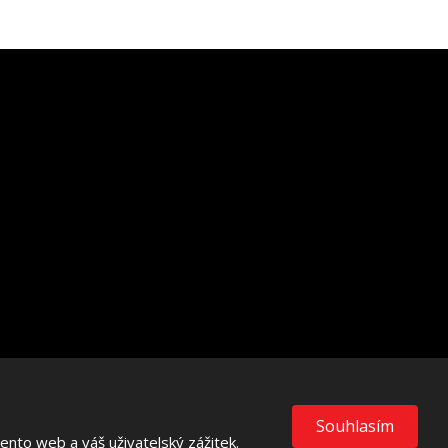
VISA
MasterCard
Maestro
Souhlasím
nto web a váš uživatelský zážitek.