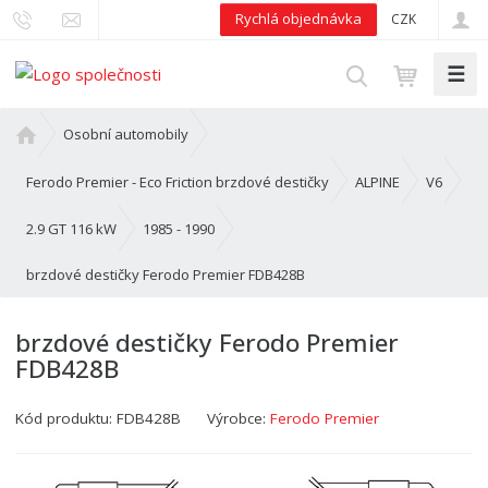
Rychlá objednávka
CZK
☰
V
y
h
Ú
Osobní automobily
l
v
o
e
Ferodo Premier - Eco Friction brzdové destičky
ALPINE
V6
d
d
n
2.9 GT 116 kW
1985 - 1990
a
í
t
brzdové destičky Ferodo Premier FDB428B
s
t
r
brzdové destičky Ferodo Premier
a
FDB428B
n
a
Kód produktu:
FDB428B
Výrobce:
Ferodo Premier