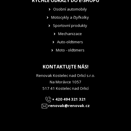
RYCHLÉ ODKAZY DO E-SHOPU
Osobní automobily
Motocykly a čtyřkolky
Sportovní produkty
Mechanizace
Auto-oldtimers
Moto - oldtimers
KONTAKTUJTE NÁS!
Renovak Kostelec nad Orlicí s.r.o.
Na Morávce 1057
517 41 Kostelec nad Orlicí
+ 420 494 321 321
renovak@renovak.cz