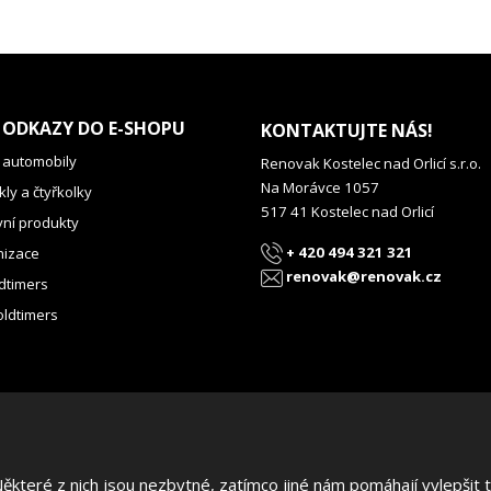
 ODKAZY DO E-SHOPU
KONTAKTUJTE NÁS!
 automobily
Renovak Kostelec nad Orlicí s.r.o.
Na Morávce 1057
ly a čtyřkolky
517 41 Kostelec nad Orlicí
vní produkty
+ 420 494 321 321
izace
renovak@renovak.cz
dtimers
oldtimers
teré z nich jsou nezbytné, zatímco jiné nám pomáhají vylepšit te