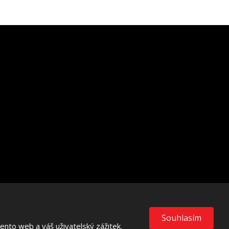
VISA
MasterCard
Maestro
Souhlasím
nto web a váš uživatelský zážitek.