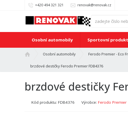
+420 494 321 321
renovak@renovak.cz
Osobní automobily
Sportovní produk
Ú
Osobní automobily
Ferodo Premier - Eco Fr
v
o
brzdové destičky Ferodo Premier FDB4376
d
n
brzdové destičky F
í
s
t
Kód produktu:
FDB4376
Výrobce:
Ferodo Premier
r
a
n
a