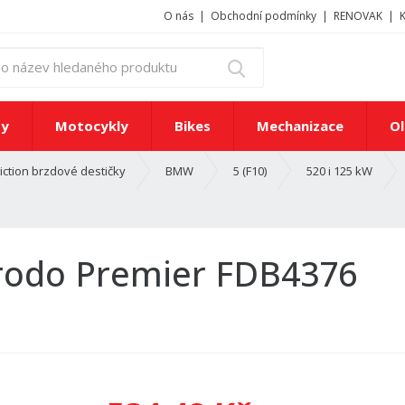
O nás
Obchodní podmínky
RENOVAK
z
Vyhledat
a
d
e
ty
Motocykly
Bikes
Mechanizace
Ol
j
t
iction brzdové destičky
BMW
5 (F10)
520 i 125 kW
e
č
í
s
l
erodo Premier FDB4376
o
n
e
b
o
n
á