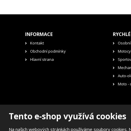
INFORMACE
RYCHLÉ
Kontakt
Osobní
Obchodní podmínky
Motocyk
Hlavní strana
Sporto
Mechan
Auto-ol
Moto - 
Tento e-shop využívá cookies
© 2026, RENOVAK Kostelec nad Orlicí s.r.o.
Prohlášení o přístupnosti
|
Mapa stránek
Na našich webových stránkách používáme soubory cookies. Něk