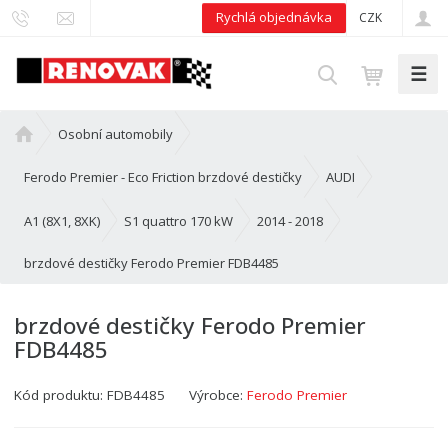
Rychlá objednávka
CZK
☰
V
y
h
Ú
Osobní automobily
l
v
e
o
Ferodo Premier - Eco Friction brzdové destičky
AUDI
d
d
n
A1 (8X1, 8XK)
S1 quattro 170 kW
2014 - 2018
a
í
t
brzdové destičky Ferodo Premier FDB4485
s
t
r
brzdové destičky Ferodo Premier
a
FDB4485
n
a
Kód produktu:
FDB4485
Výrobce:
Ferodo Premier