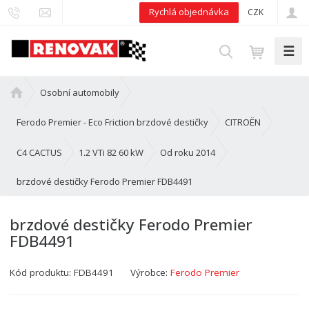
Rychlá objednávka
CZK
☰
V
y
h
Ú
Osobní automobily
l
v
e
o
Ferodo Premier - Eco Friction brzdové destičky
CITROËN
d
d
n
C4 CACTUS
1.2 VTi 82 60 kW
Od roku 2014
a
í
t
brzdové destičky Ferodo Premier FDB4491
s
t
r
brzdové destičky Ferodo Premier
a
FDB4491
n
a
Kód produktu:
FDB4491
Výrobce:
Ferodo Premier