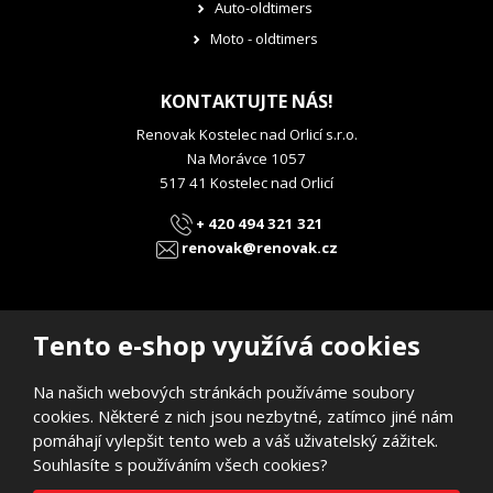
Auto-oldtimers
Moto - oldtimers
KONTAKTUJTE NÁS!
Renovak Kostelec nad Orlicí s.r.o.
Na Morávce 1057
517 41 Kostelec nad Orlicí
+ 420 494 321 321
renovak@renovak.cz
Tento e-shop využívá cookies
Na našich webových stránkách používáme soubory
© 2026, RENOVAK Kostelec nad Orlicí s.r.o.
cookies. Některé z nich jsou nezbytné, zatímco jiné nám
Prohlášení o přístupnosti
|
Mapa stránek
pomáhají vylepšit tento web a váš uživatelský zážitek.
E
B
Souhlasíte s používáním všech cookies?
VYROBILA
R
Á