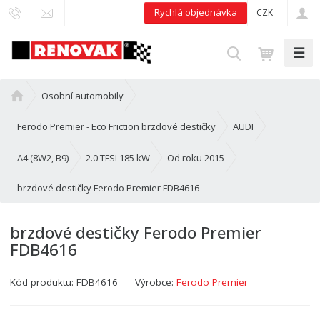
Rychlá objednávka
CZK
☰
V
y
h
Ú
Osobní automobily
l
v
e
o
Ferodo Premier - Eco Friction brzdové destičky
AUDI
d
d
n
A4 (8W2, B9)
2.0 TFSI 185 kW
Od roku 2015
a
í
t
brzdové destičky Ferodo Premier FDB4616
s
t
r
brzdové destičky Ferodo Premier
a
FDB4616
n
a
Kód produktu:
FDB4616
Výrobce:
Ferodo Premier