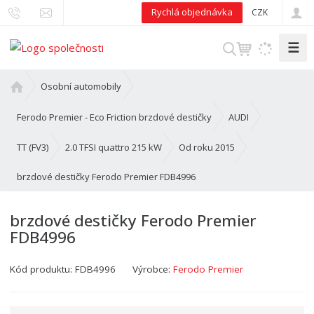
Rychlá objednávka
CZK
☰
V
y
h
Ú
Osobní automobily
l
v
o
e
Ferodo Premier - Eco Friction brzdové destičky
AUDI
d
d
n
TT (FV3)
2.0 TFSI quattro 215 kW
Od roku 2015
a
í
t
brzdové destičky Ferodo Premier FDB4996
s
t
r
brzdové destičky Ferodo Premier
a
FDB4996
n
a
Kód produktu:
FDB4996
Výrobce:
Ferodo Premier