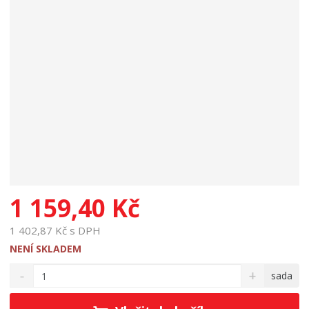
1 159,40 Kč
1 402,87 Kč s DPH
NENÍ SKLADEM
S
N
Z
sada
n
a
m
í
v
ě