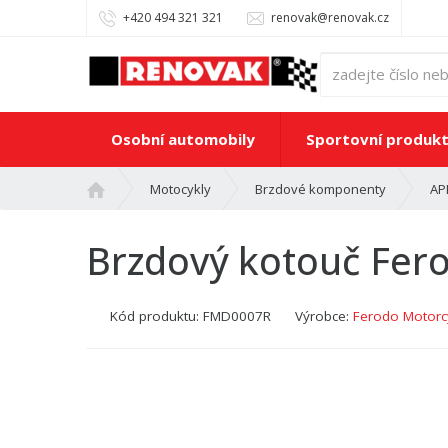
+420 494 321 321
renovak@renovak.cz
Osobní automobily
Sportovní produk
Ú
Motocykly
Brzdové komponenty
AP
v
o
Brzdový kotouč Fe
d
n
í
Kód produktu:
FMD0007R
Výrobce:
Ferodo Motorcy
s
t
r
a
n
a