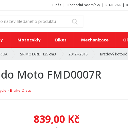
O nás
Obchodní podmínky
RENOVAK
z
Vyhledat
a
d
e
ty
Motocykly
Bikes
Mechanizace
Ol
j
t
Brzdový kotouč
RILIA
SR MOTARD, 125 cm3
2012 - 2016
e
č
í
rodo Moto FMD0007R
s
l
o
cle - Brake Discs
n
e
b
o
839,00 Kč
n
á