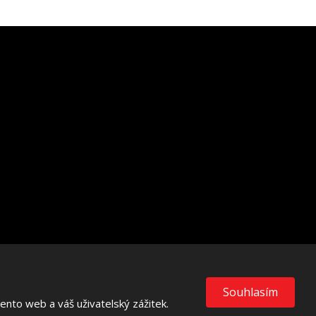
VISA
MasterCard
Maestro
Souhlasím
nto web a váš uživatelský zážitek.