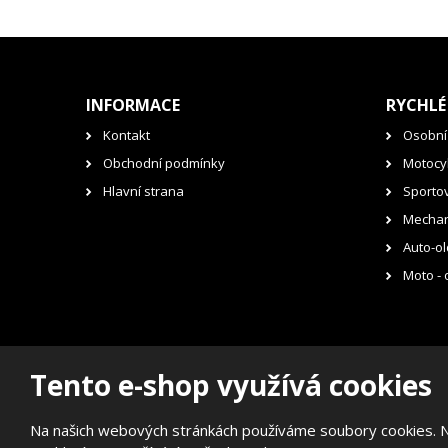
INFORMACE
RYCHLÉ
Kontakt
Osobní
Obchodní podmínky
Motocyk
Hlavní strana
Sporto
Mechan
Auto-ol
Moto - 
Tento e-shop využívá cookies
© 2026, RENOVAK Kostelec nad Orlicí s.r.o.
Prohlášení o přístupnosti
|
Mapa stránek
Na našich webových stránkách používáme soubory cookies. Něk
E