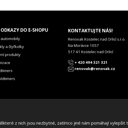
 ODKAZY DO E-SHOPU
KONTAKTUJTE NÁS!
 automobily
Renovak Kostelec nad Orlicí s.r.o.
Na Morávce 1057
ly a čtyřkolky
517 41 Kostelec nad Orlicí
vní produkty
+ 420 494 321 321
izace
renovak@renovak.cz
dtimers
oldtimers
teré z nich jsou nezbytné, zatímco jiné nám pomáhají vylepšit te