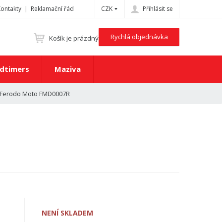
Kontakty
Reklamační řád
CZK
Přihlásit se
Rychlá objednávka
Košík je prázdný
dtimers
Maziva
 Ferodo Moto FMD0007R
NENÍ SKLADEM