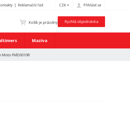
Kontakty
Reklamační řád
CZK
Přihlásit se
Rychlá objednávka
Košík je prázdný
dtimers
Maziva
do Moto FMD0010R