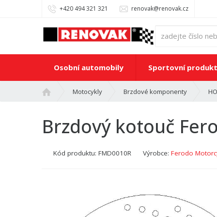
+420 494 321 321
renovak@renovak.cz
Osobní automobily
Sportovní produk
Ú
Motocykly
Brzdové komponenty
HO
v
o
Brzdový kotouč Fe
d
n
í
Kód produktu:
FMD0010R
Výrobce:
Ferodo Motorcy
s
t
r
a
n
a