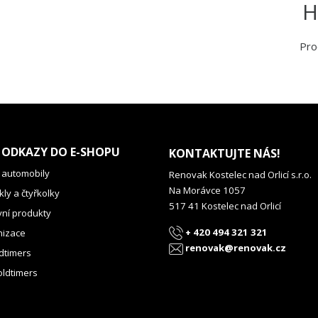
H
Pro
 ODKAZY DO E-SHOPU
KONTAKTUJTE NÁS!
 automobily
Renovak Kostelec nad Orlicí s.r.o.
Na Morávce 1057
ly a čtyřkolky
517 41 Kostelec nad Orlicí
vní produkty
+ 420 494 321 321
izace
renovak@renovak.cz
dtimers
oldtimers