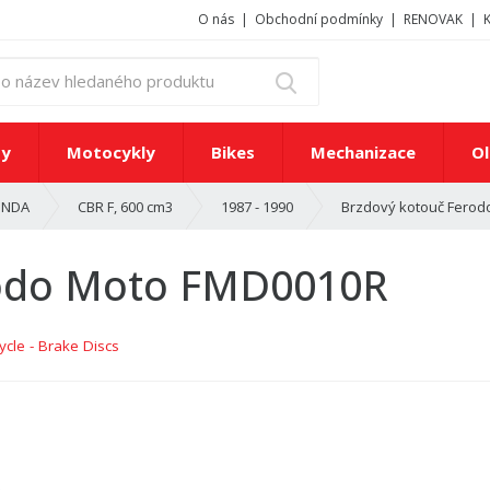
O nás
Obchodní podmínky
RENOVAK
z
Vyhledat
a
d
e
ty
Motocykly
Bikes
Mechanizace
Ol
j
t
Brzdový kotouč Fero
NDA
CBR F, 600 cm3
1987 - 1990
e
č
í
rodo Moto FMD0010R
s
l
o
cle - Brake Discs
n
e
b
o
n
á