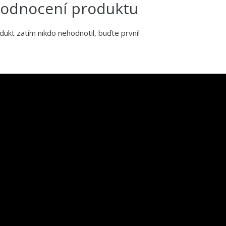
odnocení produktu
dukt zatím nikdo nehodnotil, buďte první!