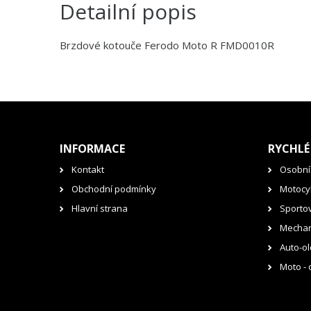
Detailní popis
Brzdové kotouče Ferodo Moto R FMD0010R
INFORMACE
RYCHLÉ
Kontakt
Osobní
Obchodní podmínky
Motocyk
Hlavní strana
Sporto
Mechan
Auto-ol
Moto - 