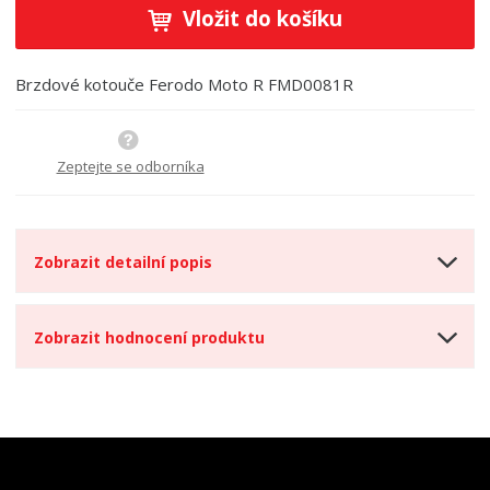
ě
ž
ý
Vložit do košíku
n
i
š
i
t
i
t
m
t
Brzdové kotouče Ferodo Moto R FMD0081R
p
n
m
o
o
n
ž
o
č
s
ž
Zeptejte se odborníka
e
t
s
t
v
t
í
v
í
Zobrazit detailní popis
Zobrazit hodnocení produktu