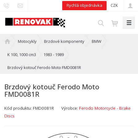
Rychlá objednávka
CZK
☰
V
y
h
Ú
Motocykly
Brzdové komponenty
BMW
l
v
e
o
K 100, 1000 cm3
1983 - 1989
d
d
Brzdový kotouč Ferodo Moto FMD0081R
n
a
í
t
s
Brzdový kotouč Ferodo Moto
t
FMD0081R
r
a
Kód produktu:
FMD0081R
Výrobce:
Ferodo Motorcycle - Brake
n
a
Discs