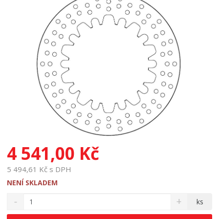
4 541,00 Kč
5 494,61 Kč s DPH
NENÍ SKLADEM
S
N
Z
ks
n
a
m
í
v