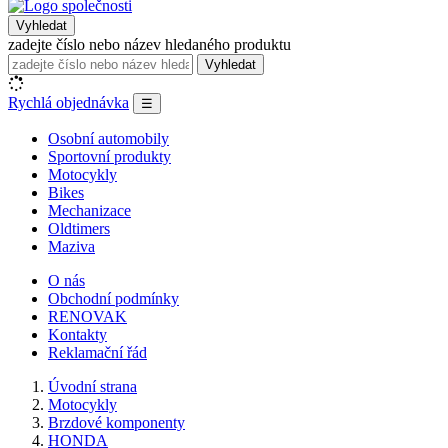
Vyhledat
zadejte číslo nebo název hledaného produktu
Vyhledat
Rychlá objednávka
☰
Osobní automobily
Sportovní produkty
Motocykly
Bikes
Mechanizace
Oldtimers
Maziva
O nás
Obchodní podmínky
RENOVAK
Kontakty
Reklamační řád
Úvodní strana
Motocykly
Brzdové komponenty
HONDA