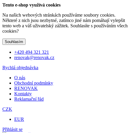
Tento e-shop využívá cookies
Na našich webových stránkách používáme soubory cookies.
Některé z nich jsou nezbytné, zatímco jiné nám pomáhají vylepšit
tento web a váš uživatelský zážitek. Souhlasíte s používáním všech
cookies?
Souhlasím
+420 494 321 321
renovak@renovak.cz
Rychlá objednávka
O nás
Obchodní podmínky
RENOVAK
Kontakty
Reklamační řád
CZK
EUR
Přihlásit se