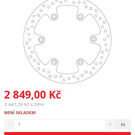
2 849,00 Kč
3 447,29 Kč s DPH
NENÍ SKLADEM
S
N
Z
ks
n
a
m
í
v