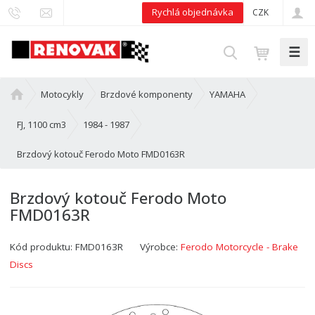
Rychlá objednávka
CZK
☰
V
y
h
Ú
Motocykly
Brzdové komponenty
YAMAHA
l
v
e
o
FJ, 1100 cm3
1984 - 1987
d
d
Brzdový kotouč Ferodo Moto FMD0163R
n
a
í
t
s
Brzdový kotouč Ferodo Moto
t
FMD0163R
r
a
Kód produktu:
FMD0163R
Výrobce:
Ferodo Motorcycle - Brake
n
a
Discs