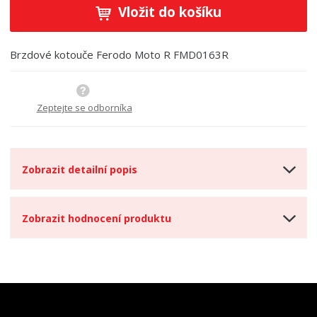
ě
ž
ý
Vložit do košíku
n
i
š
i
t
i
t
m
t
Brzdové kotouče Ferodo Moto R FMD0163R
p
n
m
o
o
n
ž
o
č
s
ž
Zeptejte se odborníka
e
t
s
t
v
t
í
v
í
Zobrazit detailní popis
Zobrazit hodnocení produktu