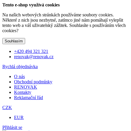
Tento e-shop využívá cookies
Na našich webových stránkách používáme soubory cookies.
Některé z nich jsou nezbytné, zatímco jiné nám pomáhají vylepšit
tento web a váš uživatelský zážitek. Souhlasíte s používáním všech
cookies?
Souhlasím
+420 494 321 321
renovak@renovak.cz
Rychlá objednávka
O nás
Obchodní podmínky
RENOVAK
Kontakty
Reklamační řád
CZK
EUR
Přihlásit se