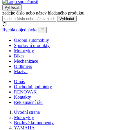
Vyhledat
zadejte číslo nebo název hledaného produktu
Vyhledat
Rychlá objednávka
☰
Osobní automobily
Sportovní produkty
Motocykly
Bikes
Mechanizace
Oldtimers
Maziva
O nás
Obchodní podmínky
RENOVAK
Kontakty
Reklamační řád
Úvodní strana
Motocykly
Brzdové komponenty
YAMAHA