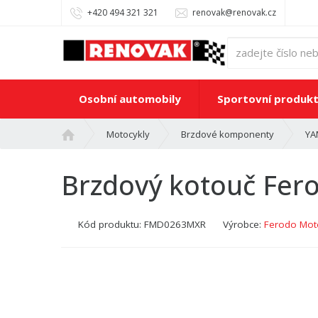
+420 494 321 321
renovak@renovak.cz
Osobní automobily
Sportovní produk
Ú
Motocykly
Brzdové komponenty
YA
v
o
Brzdový kotouč Fe
d
n
í
Kód produktu:
FMD0263MXR
Výrobce:
Ferodo Moto
s
t
r
a
n
a