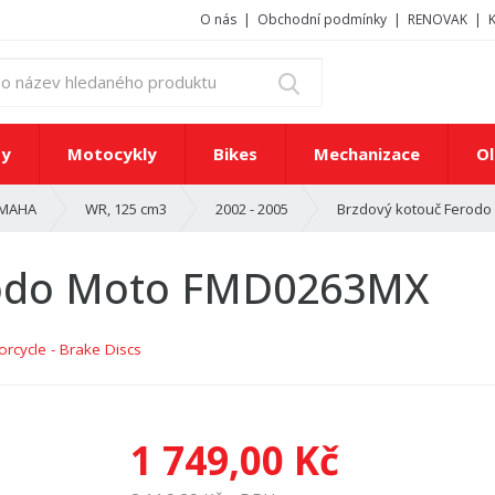
O nás
Obchodní podmínky
RENOVAK
z
Vyhledat
a
d
e
ty
Motocykly
Bikes
Mechanizace
Ol
j
t
Brzdový kotouč Ferod
MAHA
WR, 125 cm3
2002 - 2005
e
č
í
rodo Moto FMD0263MX
s
l
o
rcycle - Brake Discs
n
e
b
o
1 749,00 Kč
n
á