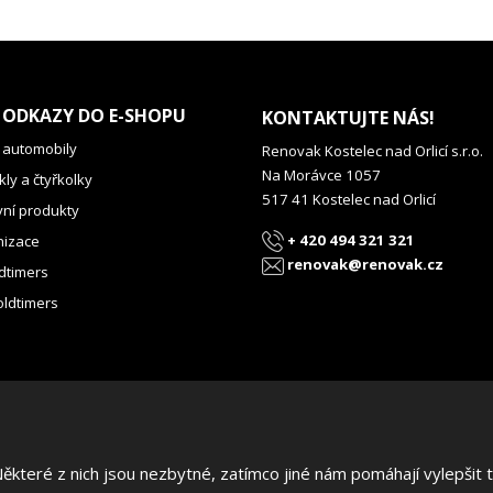
 ODKAZY DO E-SHOPU
KONTAKTUJTE NÁS!
 automobily
Renovak Kostelec nad Orlicí s.r.o.
Na Morávce 1057
ly a čtyřkolky
517 41 Kostelec nad Orlicí
vní produkty
+ 420 494 321 321
izace
renovak@renovak.cz
dtimers
oldtimers
teré z nich jsou nezbytné, zatímco jiné nám pomáhají vylepšit te