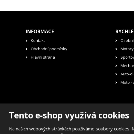
INFORMACE
RYCHLÉ
Kontakt
Osobní
Obchodní podmínky
Motocyk
Hlavní strana
Sporto
Mechan
Auto-ol
Moto - 
Tento e-shop využívá cookies
© 2026, RENOVAK Kostelec nad Orlicí s.r.o.
Prohlášení o přístupnosti
|
Mapa stránek
Na našich webových stránkách používáme soubory cookies. Něk
E