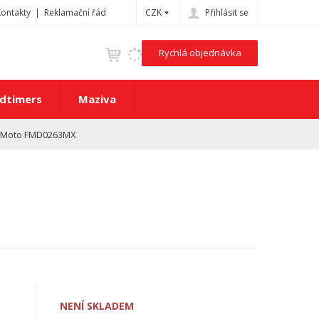
Kontakty
Reklamační řád
CZK
Přihlásit se
Rychlá objednávka
dtimers
Maziva
o Moto FMD0263MX
NENÍ SKLADEM