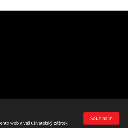
VISA
MasterCard
Maestro
Souhlasím
nto web a váš uživatelský zážitek.