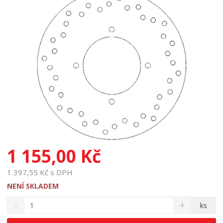
1 155,00 Kč
1 397,55 Kč s DPH
NENÍ SKLADEM
S
N
Z
ks
n
a
m
í
v