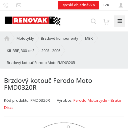
Rychlá objednávka
CZK
☰
V
y
h
Ú
Motocykly
Brzdové komponenty
MBK
l
v
e
o
KILIBRE, 300 cm3
2003 - 2006
d
d
Brzdový kotouč Ferodo Moto FMD0320R
n
a
í
t
s
Brzdový kotouč Ferodo Moto
t
FMD0320R
r
a
Kód produktu:
FMD0320R
Výrobce:
Ferodo Motorcycle - Brake
n
a
Discs