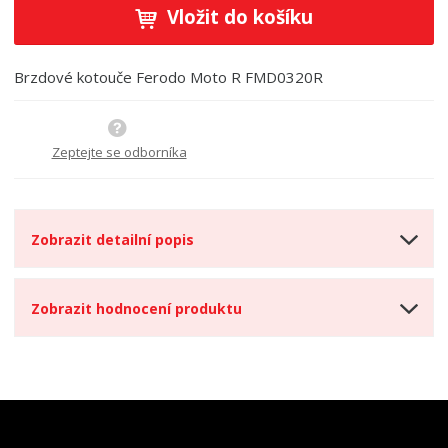
ě
ž
ý
Vložit do košíku
n
i
š
i
t
i
t
m
t
Brzdové kotouče Ferodo Moto R FMD0320R
p
n
m
o
o
n
ž
o
č
s
ž
Zeptejte se odborníka
e
t
s
t
v
t
í
v
í
Zobrazit detailní popis
Zobrazit hodnocení produktu