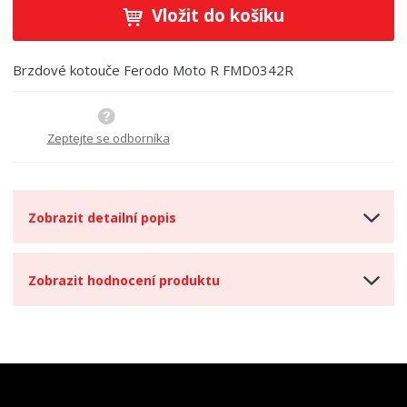
ě
ž
ý
Vložit do košíku
n
i
š
i
t
i
t
m
t
Brzdové kotouče Ferodo Moto R FMD0342R
p
n
m
o
o
n
ž
o
č
s
ž
Zeptejte se odborníka
e
t
s
t
v
t
í
v
í
Zobrazit detailní popis
Zobrazit hodnocení produktu