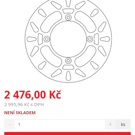
2 476,00 Kč
2 995,96 Kč s DPH
NENÍ SKLADEM
S
N
Z
ks
n
a
m
í
v