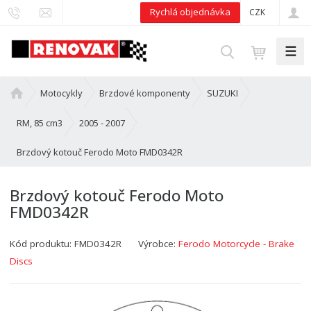
Rychlá objednávka
CZK
☰
V
y
h
Ú
Motocykly
Brzdové komponenty
SUZUKI
l
v
e
o
RM, 85 cm3
2005 - 2007
d
d
Brzdový kotouč Ferodo Moto FMD0342R
n
a
í
t
s
Brzdový kotouč Ferodo Moto
t
FMD0342R
r
a
Kód produktu:
FMD0342R
Výrobce:
Ferodo Motorcycle - Brake
n
a
Discs