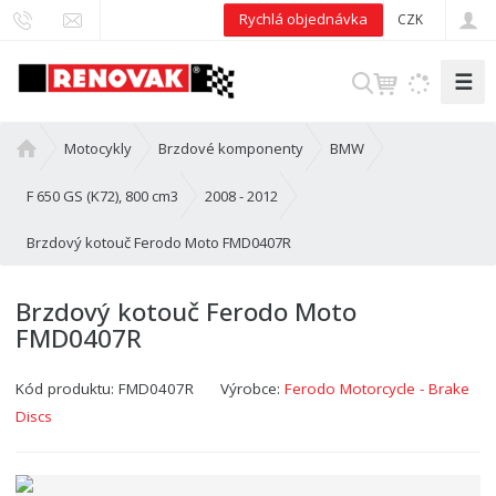
Rychlá objednávka
CZK
☰
V
y
h
Ú
Motocykly
Brzdové komponenty
BMW
l
v
e
o
F 650 GS (K72), 800 cm3
2008 - 2012
d
d
Brzdový kotouč Ferodo Moto FMD0407R
n
a
í
t
s
Brzdový kotouč Ferodo Moto
t
FMD0407R
r
a
Kód produktu:
FMD0407R
Výrobce:
Ferodo Motorcycle - Brake
n
a
Discs