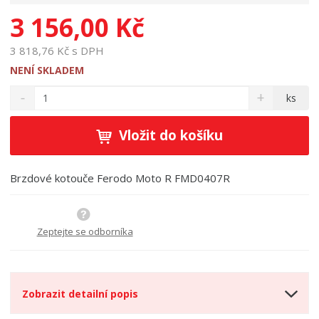
3 156,00 Kč
3 818,76 Kč s DPH
NENÍ SKLADEM
S
N
Z
ks
n
a
m
í
v
ě
ž
ý
Vložit do košíku
n
i
š
i
t
i
t
m
t
Brzdové kotouče Ferodo Moto R FMD0407R
p
n
m
o
o
n
ž
o
č
s
ž
Zeptejte se odborníka
e
t
s
t
v
t
í
v
í
Zobrazit detailní popis