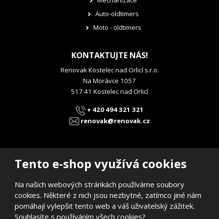
Mechanizace
Auto-oldtimers
Moto - oldtimers
KONTAKTUJTE NÁS!
Renovak Kostelec nad Orlicí s.r.o.
Na Morávce 1057
517 41 Kostelec nad Orlicí
+ 420 494 321 321
renovak@renovak.cz
Tento e-shop využívá cookies
Na našich webových stránkách používáme soubory
© 2026, RENOVAK Kostelec nad Orlicí s.r.o.
cookies. Některé z nich jsou nezbytné, zatímco jiné nám
Prohlášení o přístupnosti
|
Mapa stránek
pomáhají vylepšit tento web a váš uživatelský zážitek.
E
Souhlasíte s používáním všech cookies?
B
VYROBILA