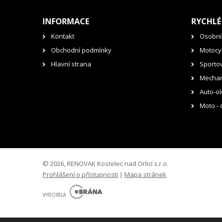
INFORMACE
RYCHLÉ
Kontakt
Osobní
Obchodní podmínky
Motocyk
Hlavní strana
Sporto
Mechan
Auto-ol
Moto - 
© 2026, RENOVAK Kostelec nad Orlicí s.r.o.
Prohlášení o přístupnosti
|
Mapa stránek
E
B
VYROBILA
R
Á
N
A