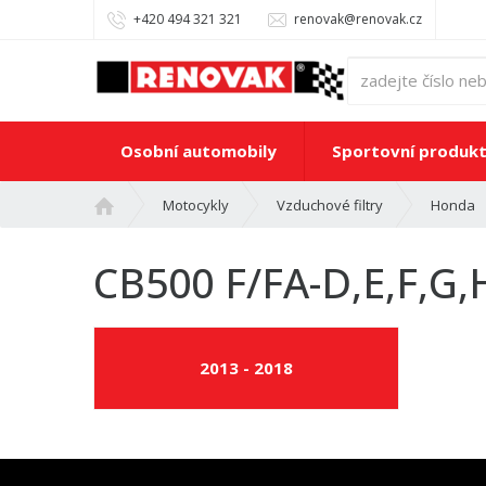
+420 494 321 321
renovak@renovak.cz
Osobní automobily
Sportovní produk
Ú
Motocykly
Vzduchové filtry
Honda
v
o
CB500 F/FA-D,E,F,G,
d
n
í
s
2013 - 2018
t
r
a
n
a