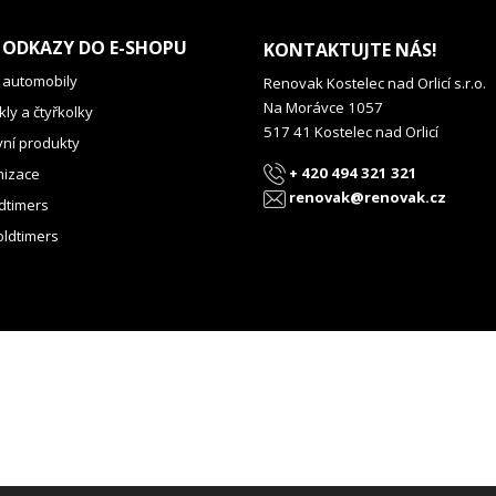
z
e
 ODKAZY DO E-SHOPU
KONTAKTUJTE NÁS!
v
 automobily
Renovak Kostelec nad Orlicí s.r.o.
h
Na Morávce 1057
l
ly a čtyřkolky
517 41 Kostelec nad Orlicí
e
vní produkty
d
+ 420 494 321 321
izace
a
renovak@renovak.cz
dtimers
n
é
oldtimers
h
o
p
r
o
d
u
k
t
u