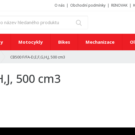
O nás
Obchodní podmínky
RENOVAK
z
Vyhledat
a
d
e
ty
Motocykly
Bikes
Mechanizace
Ol
j
t
CB500 F/FA-D,E,F,G,H,J, 500 cm3
e
č
í
H,J, 500 cm3
s
l
o
n
e
b
o
n
á