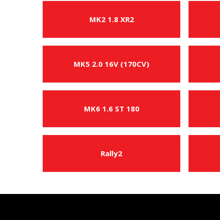
MK2 1.8 XR2
MK5 2.0 16V (170CV)
MK6 1.6 ST 180
Rally2