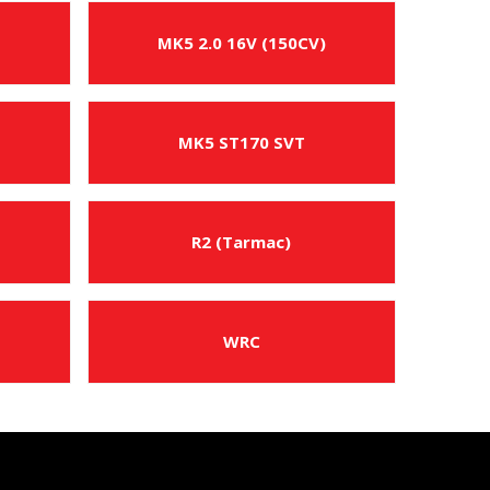
MK5 2.0 16V (150CV)
MK5 ST170 SVT
R2 (Tarmac)
WRC