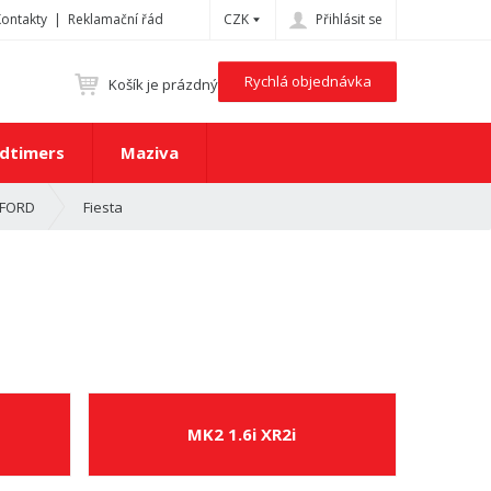
Kontakty
Reklamační řád
CZK
Přihlásit se
Rychlá objednávka
Košík je prázdný
dtimers
Maziva
Fiesta
FORD
MK2 1.6i XR2i