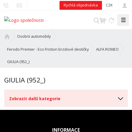
Rychlá objednávka
CZK
☰
V
y
h
Ú
Osobní automobily
l
v
o
e
Ferodo Premier - Eco Friction brzdové destičky
ALFA ROMEO
d
d
GIULIA (952_)
n
a
í
t
s
GIULIA (952_)
t
r
a
Zobrazit další kategorie
n
a
INFORMACE